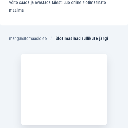
võite saada ja avastada täiesti uue online slotimasinate
maailma.
manguautomaadid.ee
Slotimasinad rullikute järgi