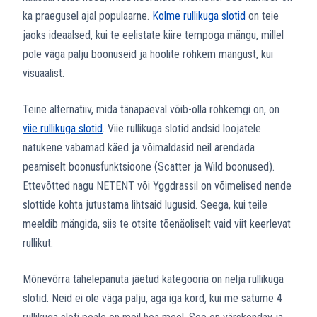
ka praegusel ajal populaarne.
Kolme rullikuga slotid
on teie
jaoks ideaalsed, kui te eelistate kiire tempoga mängu, millel
pole väga palju boonuseid ja hoolite rohkem mängust, kui
visuaalist.
Teine alternatiiv, mida tänapäeval võib-olla rohkemgi on, on
viie rullikuga slotid
. Viie rullikuga slotid andsid loojatele
natukene vabamad käed ja võimaldasid neil arendada
peamiselt boonusfunktsioone (Scatter ja Wild boonused).
Ettevõtted nagu NETENT või Yggdrassil on võimelised nende
slottide kohta jutustama lihtsaid lugusid. Seega, kui teile
meeldib mängida, siis te otsite tõenäoliselt vaid viit keerlevat
rullikut.
Mõnevõrra tähelepanuta jäetud kategooria on nelja rullikuga
slotid. Neid ei ole väga palju, aga iga kord, kui me satume 4