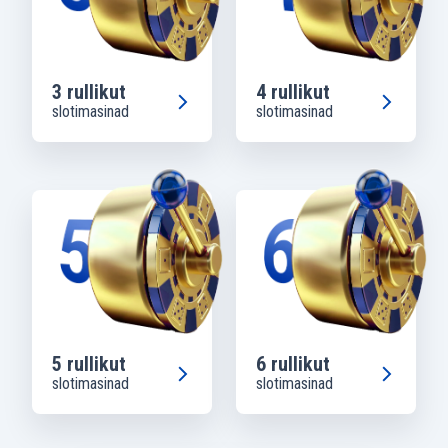
3 rullikut
4 rullikut
slotimasinad
slotimasinad
5 rullikut
6 rullikut
slotimasinad
slotimasinad