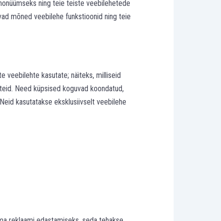
anonüümseks ning teie teiste veebilehetede
õivad mõned veebilehe funkstioonid ning teie
 veebilehte kasutate; näiteks, milliseid
eateid. Need küpsised koguvad koondatud,
. Neid kasutatakse eksklusiivselt veebilehe
ema reklaami edastamiseks, seda tehakse