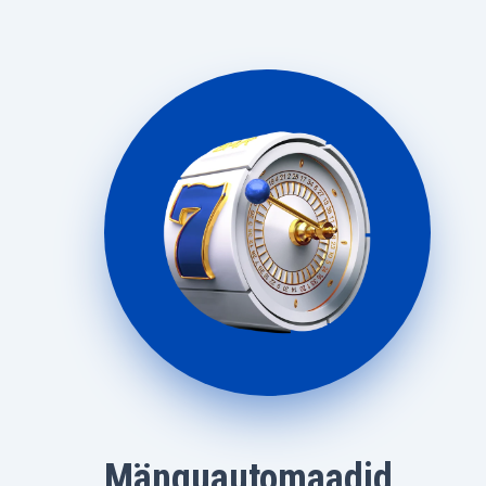
Mänguautomaadid