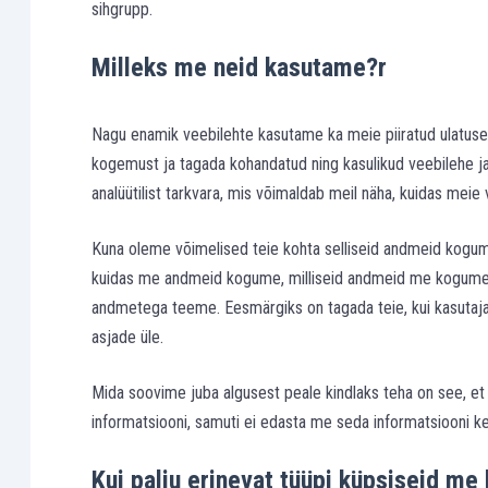
sihgrupp.
Milleks me neid kasutame?r
Nagu enamik veebilehte kasutame ka meie piiratud ulatuse
kogemust ja tagada kohandatud ning kasulikud veebilehe 
analüütilist tarkvara, mis võimaldab meil näha, kuidas meie
Kuna oleme võimelised teie kohta selliseid andmeid koguma
kuidas me andmeid kogume, milliseid andmeid me kogume 
andmetega teeme. Eesmärgiks on tagada teie, kui kasutaja ja
asjade üle.
Mida soovime juba algusest peale kindlaks teha on see, e
informatsiooni, samuti ei edasta me seda informatsiooni kel
Kui palju erinevat tüüpi küpsiseid m