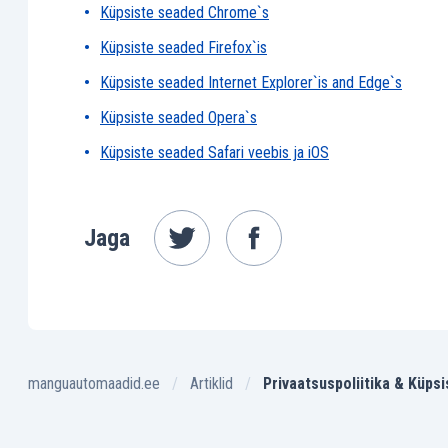
Küpsiste seaded Chrome`s
Küpsiste seaded Firefox`is
Küpsiste seaded Internet Explorer`is and Edge`s
Küpsiste seaded Opera`s
Küpsiste seaded Safari veebis ja iOS
Jaga
manguautomaadid.ee
Artiklid
Privaatsuspoliitika & Küps