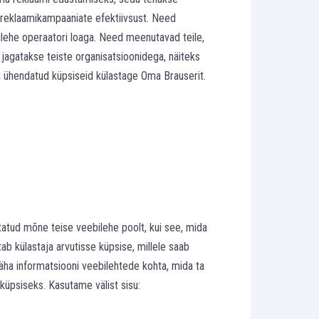
ta reklaamikampaaniate efektiivsust. Need
bilehe operaatori loaga. Need meenutavad teile,
 jagatakse teiste organisatsioonidega, näiteks
a ühendatud küpsiseid külastage Oma Brauserit.
atud mõne teise veebilehe poolt, kui see, mida
ab külastaja arvutisse küpsise, millele saab
näha informatsiooni veebilehtede kohta, mida ta
küpsiseks. Kasutame välist sisu: