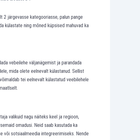
elt 2 järgevasse kategooriasse, palun pange
 mida külastate ning mõned küpsised mahuvad ka
dada vebeilehe väljanägemist ja parandada
ele, mida olete eelnevalt külastanud. Sellist
a võimaldab tei eelnevalt külastatud veebilehele
maatlselt.
ja valikuid nagu näiteks keel ja regioon,
alsemaid omadusi. Neid saab kasutada ka
te või sotsiaalmeedia integreerimiseks. Nende