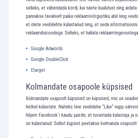
selleks, et vähendada kordi, kui näete kuulutust ning aida
pannakse tavaliselt paika reklaamivõrgustiku abil ning vee
et olete veebilehte külastanud ning, et seda informatsiooni
reklaamibüroodega. Selleks, et hallata reklaamtegevusteg
Google Adwords
Google DoubleClick
Etarget
Kolmandate osapoole küpsised
Kolmandate osapoolt küpsised on küpsised, mis on seadist
hetkel külastate. Näiteks teie veebilehe “Like“ nupp salvest
hiljem Facebook`i kaudu juurde, et tuvastada külastaja ja 
on külastanud. Sellist küpsist peetakse kolmanda osapoolt 