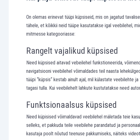
On olemas erinevat tüüpi küpsiseid, mis on jagatud tavalis
tähele, et kõikkii neid tüüpe kasutatakse igal veebilehel,
mitmesse kategooriasse:
Rangelt vajalikud küpsised
Need küpsised aitavad vebeilehel funkstioneerida, võimen
navigatsiooni veebilehel võimaldades teil naasta lehekülged
tüüpi “küpsis“ kestab ainult ajal, mil külastate veebilehte j
tagasi tulla. Kui veebilehelt lahkute kustutatakse need auto
Funktsionaalsus küpsised
Need küpisised võimaldavad veebilehel mäletada teie kasuta
selleks, et pakkuda teile veebilehe parandatud ja persona
kasutaja poolt nõutud teenuse pakkumiseks, näiteks video