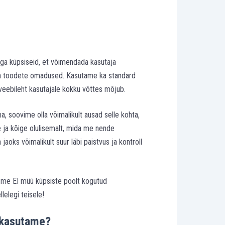
ga küpsiseid, et võimendada kasutaja
ja toodete omadused. Kasutame ka standard
 veebileht kasutajale kokku võttes mõjub.
, soovime olla võimalikult ausad selle kohta,
ja kõige olulisemalt, mida me nende
oks võimalikult suur läbi paistvus ja kontroll
t me EI müü küpsiste poolt kogutud
lelegi teisele!
e kasutame?