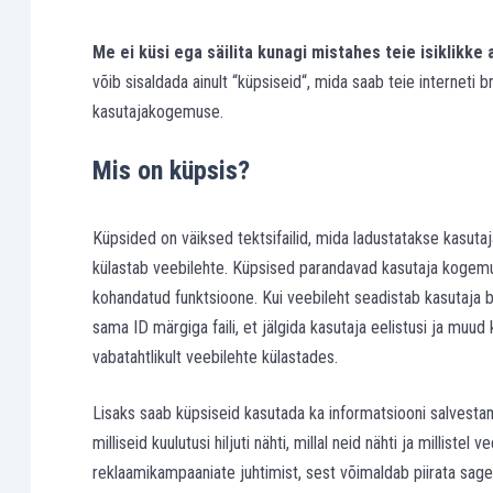
Me ei küsi ega säilita kunagi mistahes teie isiklikke
võib sisaldada ainult “küpsiseid“, mida saab teie interneti
kasutajakogemuse.
Mis on küpsis?
Küpsided on väiksed tektsifailid, mida ladustatakse kasutaja
külastab veebilehte. Küpsised parandavad kasutaja kogemust
kohandatud funktsioone. Kui veebileht seadistab kasutaja 
sama ID märgiga faili, et jälgida kasutaja eelistusi ja muud
vabatahtlikult veebilehte külastades.
Lisaks saab küpsiseid kasutada ka informatsiooni salvestam
milliseid kuulutusi hiljuti nähti, millal neid nähti ja millistel
reklaamikampaaniate juhtimist, sest võimaldab piirata sage