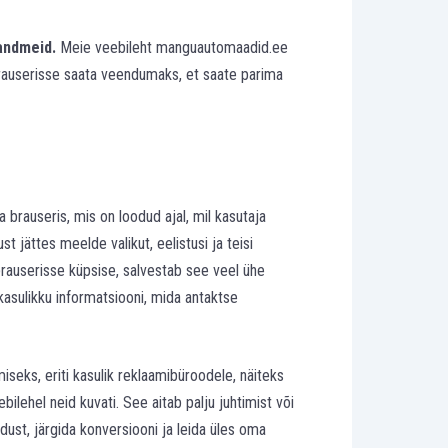
 andmeid.
Meie veebileht manguautomaadid.ee
 brauserisse saata veendumaks, et saate parima
 brauseris, mis on loodud ajal, mil kasutaja
 jättes meelde valikut, eelistusi ja teisi
brauserisse küpsise, salvestab see veel ühe
 kasulikku informatsiooni, mida antaktse
iseks, eriti kasulik reklaamibüroodele, näiteks
 veebilehel neid kuvati. See aitab palju juhtimist või
dust, järgida konversiooni ja leida üles oma