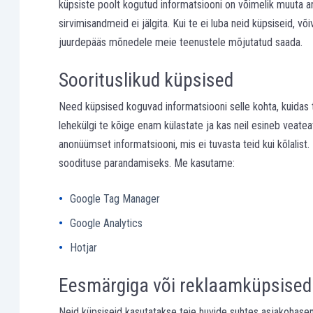
küpsiste poolt kogutud informatsiooni on võimelik muuta 
sirvimisandmeid ei jälgita. Kui te ei luba neid küpsiseid, v
juurdepääs mõnedele meie teenustele mõjutatud saada.
Soorituslikud küpsised
Need küpsised koguvad informatsiooni selle kohta, kuidas te
lehekülgi te kõige enam külastate ja kas neil esineb veat
anonüümset informatsiooni, mis ei tuvasta teid kui kõlalist
soodituse parandamiseks. Me kasutame:
Google Tag Manager
Google Analytics
Hotjar
Eesmärgiga või reklaamküpsised
Neid küpsiseid kasutatakse teie huvide suhtes asjakohas