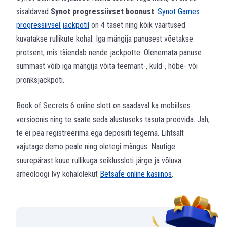
sisaldavad
Synot progressiivset boonust
.
Synot Games
progressiivsel jackpotil
on 4 taset ning kõik väärtused
kuvatakse rullikute kohal. Iga mängija panusest võetakse
protsent, mis täiendab nende jackpotte. Olenemata panuse
summast võib iga mängija võita teemant-, kuld-, hõbe- või
pronksjackpoti.
Book of Secrets 6 online slott on saadaval ka mobiilses
versioonis ning te saate seda alustuseks tasuta proovida. Jah,
te ei pea registreerima ega deposiiti tegema. Lihtsalt
vajutage demo peale ning oletegi mängus. Nautige
suurepärast kuue rullikuga seiklussloti järge ja võluva
arheoloogi Ivy kohalolekut
Betsafe online kasiinos
.