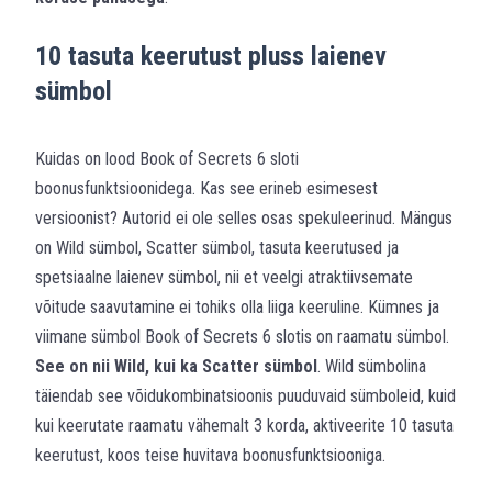
10 tasuta keerutust pluss laienev
sümbol
Kuidas on lood Book of Secrets 6 sloti
boonusfunktsioonidega. Kas see erineb esimesest
versioonist? Autorid ei ole selles osas spekuleerinud. Mängus
on Wild sümbol, Scatter sümbol, tasuta keerutused ja
spetsiaalne laienev sümbol, nii et veelgi atraktiivsemate
võitude saavutamine ei tohiks olla liiga keeruline. Kümnes ja
viimane sümbol Book of Secrets 6 slotis on raamatu sümbol.
See on nii Wild, kui ka Scatter sümbol
. Wild sümbolina
täiendab see võidukombinatsioonis puuduvaid sümboleid, kuid
kui keerutate raamatu vähemalt 3 korda, aktiveerite 10 tasuta
keerutust, koos teise huvitava boonusfunktsiooniga.