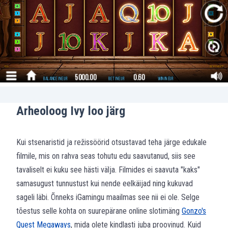
Arheoloog Ivy loo järg
Kui stsenaristid ja režissöörid otsustavad teha järge edukale
filmile, mis on rahva seas tohutu edu saavutanud, siis see
tavaliselt ei kuku see hästi välja. Filmides ei saavuta "kaks"
samasugust tunnustust kui nende eelkäijad ning kukuvad
sageli läbi. Õnneks iGamingu maailmas see nii ei ole. Selge
tõestus selle kohta on suurepärane online slotimäng
Gonzo's
Quest Megaways
, mida olete kindlasti juba proovinud. Kuid