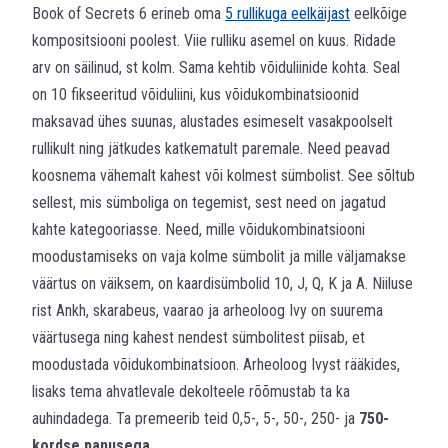
Book of Secrets 6 erineb oma
5 rullikuga eelkäijast
eelkõige
kompositsiooni poolest. Viie rulliku asemel on kuus. Ridade
arv on säilinud, st kolm. Sama kehtib võiduliinide kohta. Seal
on 10 fikseeritud võiduliini, kus võidukombinatsioonid
maksavad ühes suunas, alustades esimeselt vasakpoolselt
rullikult ning jätkudes katkematult paremale. Need peavad
koosnema vähemalt kahest või kolmest sümbolist. See sõltub
sellest, mis sümboliga on tegemist, sest need on jagatud
kahte kategooriasse. Need, mille võidukombinatsiooni
moodustamiseks on vaja kolme sümbolit ja mille väljamakse
väärtus on väiksem, on kaardisümbolid 10, J, Q, K ja A. Niiluse
rist Ankh, skarabeus, vaarao ja arheoloog Ivy on suurema
väärtusega ning kahest nendest sümbolitest piisab, et
moodustada võidukombinatsioon. Arheoloog Ivyst rääkides,
lisaks tema ahvatlevale dekolteele rõõmustab ta ka
auhindadega. Ta premeerib teid 0,5-, 5-, 50-, 250- ja
750-
kordse panusega
.