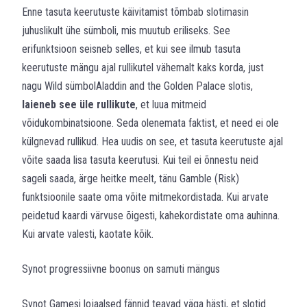
Enne tasuta keerutuste käivitamist tõmbab slotimasin
juhuslikult ühe sümboli, mis muutub eriliseks. See
erifunktsioon seisneb selles, et kui see ilmub tasuta
keerutuste mängu ajal rullikutel vähemalt kaks korda, just
nagu Wild sümbol
Aladdin and the Golden Palace
slotis,
laieneb see üle rullikute
, et luua mitmeid
võidukombinatsioone. Seda olenemata faktist, et need ei ole
külgnevad rullikud. Hea uudis on see, et tasuta keerutuste ajal
võite saada lisa tasuta keerutusi. Kui teil ei õnnestu neid
sageli saada, ärge heitke meelt, tänu Gamble (Risk)
funktsioonile saate oma võite mitmekordistada. Kui arvate
peidetud kaardi värvuse õigesti, kahekordistate oma auhinna.
Kui arvate valesti, kaotate kõik.
Synot progressiivne boonus on samuti mängus
Synot Gamesi lojaalsed fännid teavad väga hästi, et slotid