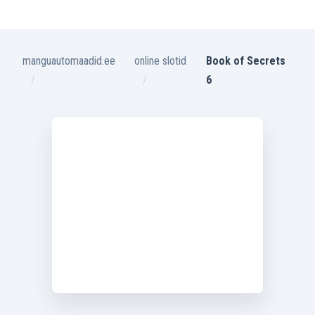
manguautomaadid.ee
online slotid
Book of Secrets
6